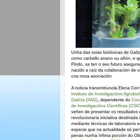
Unha das xoias biolóxicas de Gali
como carballo anano ou añón, e qu
Pindo, xa ten o seu futuro asegur
nacido a raíz da colaboración de v
coa nosa asociación.
A noticia transmitíunola Elena Cor
Instituto de Investigacións Agrobio
Galicia (IIAG)
, dependente do
Cons
de Investigacións Científicas (CSI
veñen de presentar os resultados
revolucionaria iniciativa destinada
mediante técnicas de laboratorio e
especie que na actualidade só per
penas nunha ínfima porción do Ol