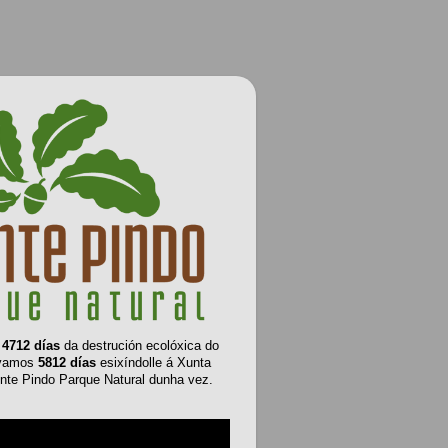
e
4712 días
da destrución ecolóxica do
evamos
5812 días
esixíndolle á Xunta
nte Pindo Parque Natural dunha vez.