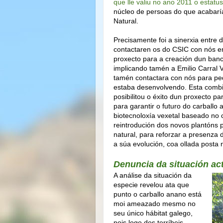
que lle valiu no ano 2011 o estatu
núcleo de persoas do que acabarí
Natural.
Precisamente foi a sinerxia entre d
contactaren os do CSIC con nós e
proxecto para a creación dun ban
implicando tamén a Emilio Carral V
tamén contactara con nós para ped
estaba desenvolvendo. Esta combi
posibilitou o éxito dun proxecto p
para garantir o futuro do carball
biotecnoloxía vexetal baseado no 
reintrodución dos novos plantóns p
natural, para reforzar a presenza
a súa evolución, coa ollada posta 
Denuncia da situación ac
A análise da situación da
especie revelou ata que
punto o carballo anano está
moi ameazado mesmo no
seu único hábitat galego,
pois logo dos terríbeis