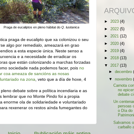
ARQUIV
►
2023
(4)
Praga de eucaliptos en pleno hábitat do
Q. lusitanica
►
2022
(5)
►
2021
(12)
tica praga de eucalipto que xa colonizou o seu
►
2020
(4)
rse algo por remedialo, ameazará en grao
endios a esta especie única. Neste senso a
►
2019
(4)
 urxencia e a necesidade de erradicar os
►
2018
(13)
soras que están colonizando a marchas forzadas
▼
2017
(13)
como sociedade nada podemos facer, pois
no
►
decembro
ar coa ameaza de sancións as nosas
luntariado na zona
, veto que a día de hoxe, 4
▼
novembro
Carnota co
no epicen
eno debate sobre a política incendiaria e as
debate cie
is lembrar que no Monte Pindo foi a propia
 a enorme ola de solidariedade e voluntariado
Un centena
persoas 
para rexenerar os restos aínda fumegantes do
o Día do
Patrimoni
Salvamos 
carballo 
Inicio
Publicación máis antiga