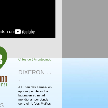
3
Chíos do @montepindo
DIXERON . .
.
-O Chan das Lamas- en
épocas primitivas fue
laguna en su mitad
meridional, por donde
corre el río 'dos Muiños'
S