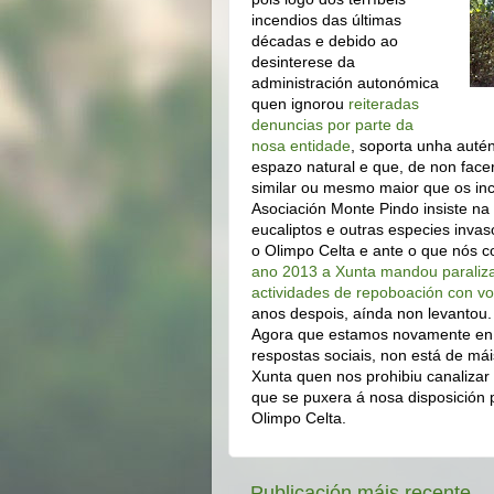
incendios das últimas
décadas e debido ao
desinterese da
administración autonómica
quen ignorou
reiteradas
denuncias por parte da
nosa entidade
, soporta unha autén
espazo natural e que, de non face
similar ou mesmo maior que os inc
Asociación Monte Pindo insiste na
eucaliptos e outras especies inva
o Olimpo Celta e ante o que nós 
ano 2013 a Xunta mandou paraliz
actividades de repoboación con vo
anos despois, aínda non levantou.
Agora que estamos novamente en pl
respostas sociais, non está de má
Xunta quen nos prohibiu canalizar
que se puxera á nosa disposición 
Olimpo Celta.
Publicación máis recente