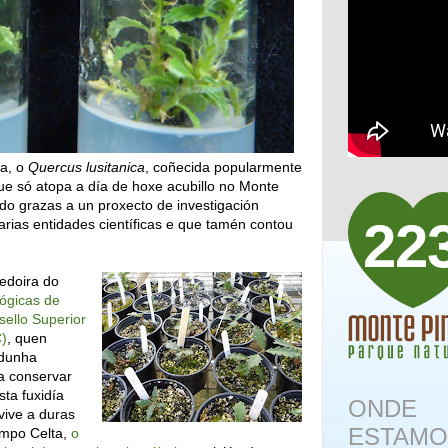
za, o
Quercus lusitanica
, coñecida popularmente
e só atopa a día de hoxe acubillo no Monte
ado grazas a un proxecto de investigación
22
arias entidades científicas e que tamén contou
redoira do
lógicas de
ello Superior
C)
, quen
 dunha
 a conservar
sta fuxidía
ONDE
vive a duras
ESTAMO
impo Celta,
o