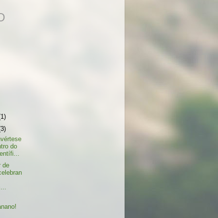
O
(1)
(3)
nvértese
tro do
ntífi...
r de
celebran
...
o
anano!