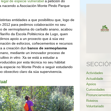
s legal de especie vulnerábel
a petición do
a nacendo a Asociación Monte Pindo Parque
istintas entidades a que posibilitou que, logo de
n 2012 para pedirnos colaboración no seu
co de xermoplasma do carballo anano, acabou
ilariño da Escola Politécnica de Lugo, quen
irnos apoio a un proxecto que á súa vez
nación de esforzos, coñecementos e recursos
ara a creación dun
banco de xermoplasma
o anano, mediante un innovador proceso de
cultivo
in vitro
. Xa se está a estudar a
roducidos por esta técnica no seu hábitat
SECCIÓ
 da especie no Monte Pindo e seguir estudando
no obxectivo claro da súa supervivencia.
Actividades
Actualidade
tual
Apoios
Curiosidades
Pronunciamento
Roteiros
Voluntariado