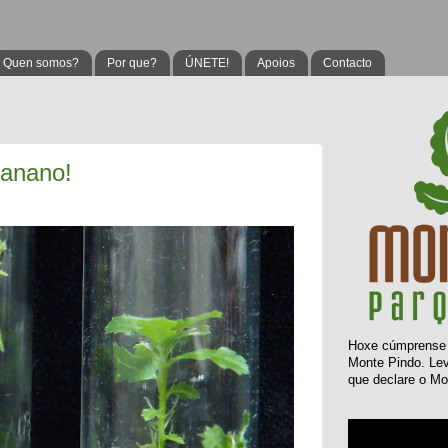
Quen somos?
Por que?
ÚNETE!
Apoios
Contacto
 anano!
Hoxe
cúmprens
Monte Pindo. L
que declare o Mo