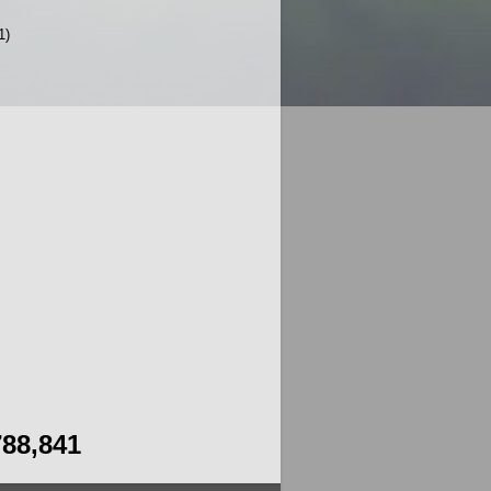
1)
788,841