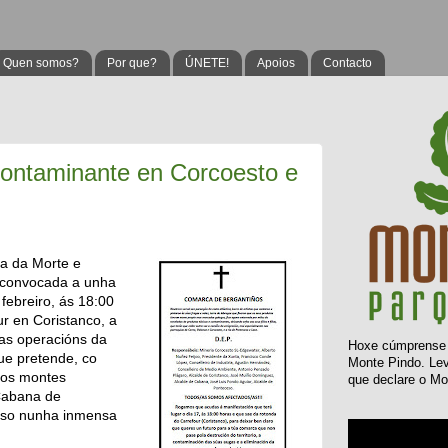
Quen somos?
Por que?
ÚNETE!
Apoios
Contacto
ontaminante en Corcoesto e
a da Morte e
á convocada a unha
febreiro, ás 18:00
r en Coristanco, a
las operacións da
Hoxe
cúmprens
e pretende, co
Monte Pindo. L
 os montes
que declare o Mo
Cabana de
ceso nunha inmensa