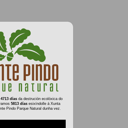
e
4713 días
da destrución ecolóxica do
evamos
5813 días
esixíndolle á Xunta
nte Pindo Parque Natural dunha vez.