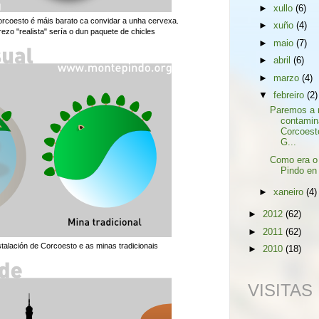
►
xullo
(6)
rcoesto é máis barato ca convidar a unha cervexa.
►
xuño
(4)
zo "realista" sería o dun paquete de chicles
►
maio
(7)
►
abril
(6)
►
marzo
(4)
▼
febreiro
(2)
Paremos a 
contamin
Corcoest
G...
Como era o
Pindo en
►
xaneiro
(4)
►
2012
(62)
►
2011
(62)
nstalación de Corcoesto e as minas tradicionais
►
2010
(18)
VISITAS