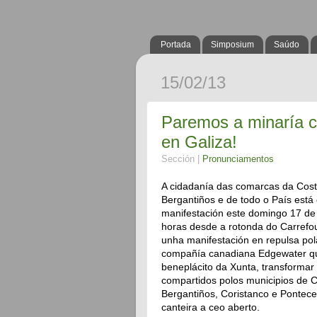
Portada
Simposium
Saúdo
15/02/13
Paremos a minaría c
en Galiza!
Sección |
Pronunciamentos
A cidadanía das comarcas da Cost
Bergantiños e de todo o País est
manifestación este domingo 17 de 
horas desde a rotonda do Carrefou
unha manifestación en repulsa po
compañía canadiana Edgewater qu
beneplácito da Xunta, transformar
compartidos polos municipios de 
Bergantiños, Coristanco e Ponte
canteira a ceo aberto.