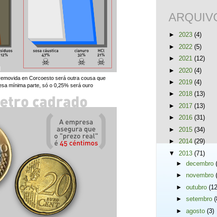
ARQUIV
►
2023
(4)
►
2022
(5)
►
2021
(12)
►
2020
(4)
removida en Corcoesto será outra cousa que
►
2019
(4)
desa mínima parte, só o 0,25% será ouro
►
2018
(13)
►
2017
(13)
►
2016
(31)
►
2015
(34)
►
2014
(29)
▼
2013
(71)
►
decembro
►
novembro
►
outubro
(12
►
setembro
(
►
agosto
(3)