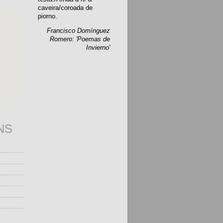
caveira/coroada de
piorno.
Francisco Domínguez
Romero: 'Poemas de
Invierno'
NS
s