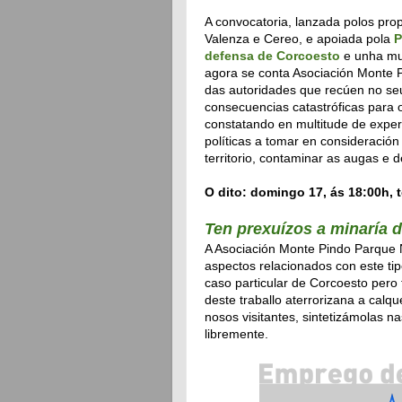
A convocatoria, lanzada polos pro
Valenza e Cereo, e apoiada pola
P
defensa de Corcoesto
e unha mul
agora se conta Asociación Monte P
das autoridades que recúen no seu
consecuencias catastróficas para 
constatando en multitude de exper
políticas a tomar en consideració
territorio, contaminar as augas e d
O dito: domingo 17, ás 18:00h, 
Ten prexuízos a minaría 
A Asociación Monte Pindo Parque N
aspectos relacionados con este ti
caso particular de Corcoesto pero
deste traballo aterrorizana a calq
nosos visitantes, sintetizámolas n
libremente.