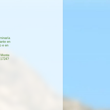
minaría
ante en
o e en
 Monte
 1724?