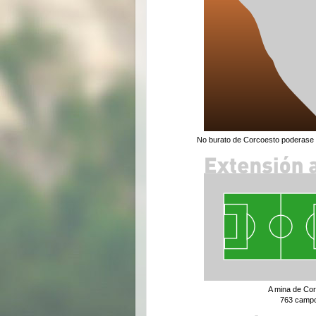
No burato de Corcoesto poderase s
A mina de Cor
763 campos