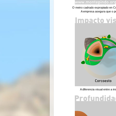
O metro cadrado expropiado en Co
A empresa asegura que o pre
A diferencia visual entre a i