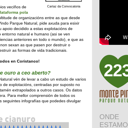
pios veciños de
Cartaz da Convocatoria
lataforma pola
titude de organizacións entre as que desde
indo Parque Natural, pide axuda para esixir
 apoio decidido a estas explotacións de
o entorno natural e humano (asi se ven
iencias anteriores en todo o mundo), e que as
n non sexan as que pasen por destruir o
estruír as formas de vida tradicionais.
todos en Coristanco!
22
de ouro a ceo aberto?
atural vén de levar a cabo un estudo de varios
po de explotacións, centradas por suposto no
 tamén extrapolados a outros casos. Os datos
uera. Para mellor comprensión de todos os
as seguintes infografías que podedes divulgar
ONDE
ESTAMO