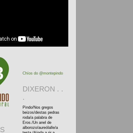
3
Chíos do @montepindo
DIXERON . .
.
Pindo/Nos gregos
beizos/destas pedras
roda/a palabra de
Eros./Un anel de
alborozo/aureólalle/a
S
testa./Aínda a rir a