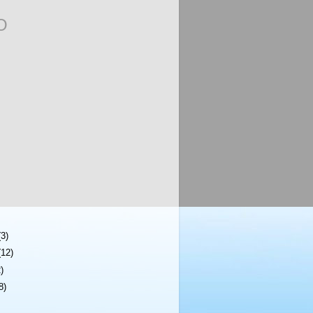
O
(3)
(12)
)
8)