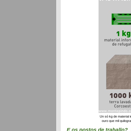
Un só kg de material 
ouro que mil quilog
E os postos de traballo?