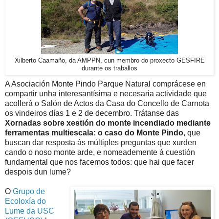
Xilberto Caamaño, da AMPPN, cun membro do proxecto GESFIRE
durante os traballos
A Asociación Monte Pindo Parque Natural comprácese en
compartir unha interesantísima e necesaria actividade que
acollerá o Salón de Actos da Casa do Concello de Carnota
os vindeiros días 1 e 2 de decembro. Trátanse das
Xornadas sobre xestión do monte incendiado mediante
ferramentas multiescala: o caso do Monte Pindo
, que
buscan dar resposta ás múltiples preguntas que xurden
cando o noso monte arde, e nomeademente á cuestión
fundamental que nos facemos todos: que hai que facer
despois dun lume?
O
Grupo de
Ecoloxía do
Lume da USC