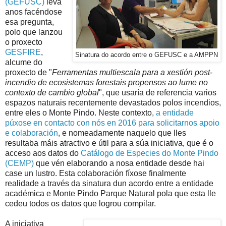
(GEFUSC)
leva
anos facéndose
esa pregunta,
polo que lanzou
o proxecto
GESFIRE
,
Sinatura do acordo entre o GEFUSC e a AMPPN
alcume do
proxecto de "
Ferramentas multiescala para a xestión post-
incendio de ecosistemas forestais propensos ao lume no
contexto de cambio global
", que usaría de referencia varios
espazos naturais recentemente devastados polos incendios,
entre eles o Monte Pindo. Neste contexto,
a entidade
púxose en contacto con nós en 2016 para solicitarnos apoio
e colaboración
, e nomeadamente naquelo que lles
resultaba máis atractivo e útil para a súa iniciativa, que é o
acceso aos datos do
Catálogo de Especies do Monte Pindo
(CEMP)
que vén elaborando a nosa entidade desde hai
case un lustro. Esta colaboración fíxose finalmente
realidade a través da sinatura dun acordo entre a entidade
académica e Monte Pindo Parque Natural pola que esta lle
cedeu todos os datos que logrou compilar.
A iniciativa