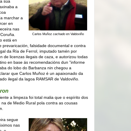
 a súa
axinaba a
 coa
ía marchar a
rcer en
eceira nas
a Coruña.
Carlos Muñoz
cachado
en Valdoviño
o está en
e prevaricación, falsidade documental e contra
gal da Ría de Ferrol, imputado tamén por
n de licenzas ilegais de caza, e autorizou todas
ntino en base ás recomendacións dun "informe
alaba do lobo do Barbanza nin chegou a
 aclarar que Carlos Muñoz é un apaixonado da
ado ilegal da lagoa RAMSAR de Valdoviño.
aron
nte a limpeza foi total malia que o espírito dos
, na de Medio Rural pola contra as cousas
n.
eira segue
siximos nas
o, e