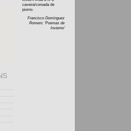
caveira/coroada de
piorno.
Francisco Domínguez
Romero: 'Poemas de
Invierno'
NS
s