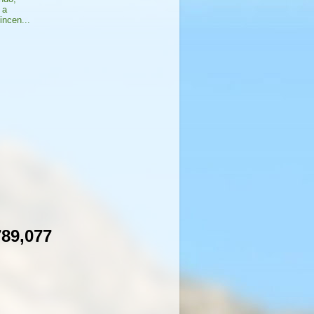
 a
incen...
789,077