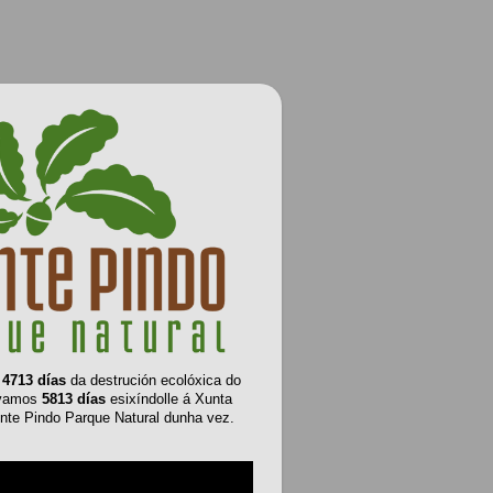
e
4713 días
da destrución ecolóxica do
evamos
5813 días
esixíndolle á Xunta
nte Pindo Parque Natural dunha vez.