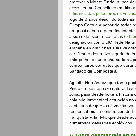
protexer o Monte Pindo, nunca dou
acción como Conselleiro en dilatar 
e financiadas polos propios veciño
logo de 3 anos desoindo todas as
Olimpo Celta e a pesar de todos o
prognosticaban o peor, finalmente
a súa extensión, e con el as
640 e
designación como LIC Rede Natura
empeña en omitir nas súas valora
certificou o destrutivo legado de
galego, hoxe que é chamado a apag
compañeiros corruptos que durant
Santiago de Compostela.
Agustín Hernández, que tanto gus
Pindo é o seu espazo natural favor
zona, pasa desde hoxe á historia
pola súa lamentábel actuación no 
continuos desprezos á veciñanza,
responsábeis na construción do En
franquista Villar Mir, que desde a
numerosos desastres ecolóxicos.
A Xunta desmantela en m