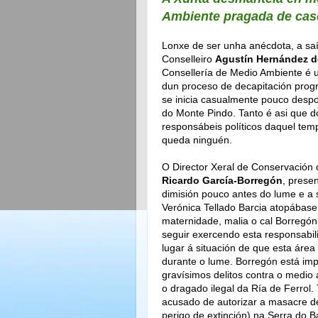
Ambiente pragada de cas
Lonxe de ser unha anécdota, a sa
Conselleiro
Agustín Hernández d
Consellería de Medio Ambiente é 
dun proceso de decapitación prog
se inicia casualmente pouco desp
do Monte Pindo. Tanto é asi que d
responsábeis políticos daquel tem
queda ninguén.
O Director Xeral de Conservación 
Ricardo García-Borregón
, prese
dimisión pouco antes do lume e a 
Verónica Tellado Barcia atopábase
maternidade, malia o cal Borregó
seguir exercendo esta responsabi
lugar á situación de que esta área
durante o lume. Borregón está im
gravísimos delitos contra o medio
o dragado ilegal da Ría de Ferrol
acusado de autorizar a masacre de
perigo de extinción) na Serra do 