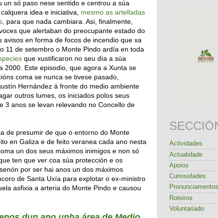
 un só paso nese sentido e centrou a súa
calquera idea e iniciativa,
mesmo as artelladas
s
, para que nada cambiara. Asi, finalmente,
 voces que alertaban do preocupante estado do
s avisos en forma de focos de incendio que xa
 o 11 de setembro o Monte Pindo ardía en toda
species
que xustificaron no seu día a súa
 2000. Este episodio, que agora a Xunta se
cións coma se nunca se tivese pasado,
 Agustín Hernández á fronte do medio ambiente
ar outros lumes, os iniciados polos seus
e 3 anos se levan relevando no Concello de
SECCIÓ
ta de presumir de que o entorno do Monte
ito en Galiza e de feito veranea cada ano nesta
Actividades
 coma un dos seus máximos inimigos e non só
Actualidade
que ten que ver coa súa protección e os
Apoios
 senón por ser hai anos un dos máximos
Curiosidades
coro de Santa Uxía para explotar o ex-ministro
Pronunciamento
quela asfixia a arteria do Monte Pindo e causou
Roteiros
Voluntariado
enos dun ano unha área de Medio