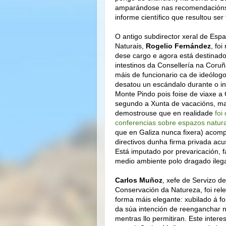
amparándose nas recomendacións
informe científico que resultou ser 
O antigo subdirector xeral de Esp
Naturais,
Rogelio Fernández
, foi
dese cargo e agora está destinad
intestinos da Consellería na Coru
máis de funcionario ca de ideólogo
desatou un escándalo durante o i
Monte Pindo pois foise de viaxe a
segundo a Xunta de vacacións, ma
demostrouse que en realidade
foi
conferencias sobre espazos natura
que en Galiza nunca fixera) aco
directivos dunha firma privada acu
Está imputado por prevaricación, f
medio ambiente polo dragado ilega
Carlos Muñoz
, xefe de Servizo de
Conservación da Natureza, foi re
forma máis elegante: xubilado á fo
da súa intención de reenganchar 
mentras llo permitiran. Este intere