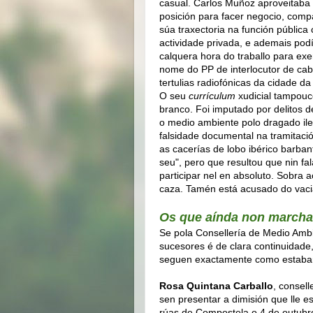
casual. Carlos Muñoz aproveitaba
posición para facer negocio, comp
súa traxectoria na función pública
actividade privada, e ademais pod
calquera hora do traballo para exe
nome do PP de interlocutor de cab
tertulias radiofónicas da cidade d
O seu
currículum
xudicial tampouc
branco. Foi imputado por delitos d
o medio ambiente polo dragado ile
falsidade documental na tramitació
as cacerías de lobo ibérico barba
seu", pero que resultou que nin f
participar nel en absoluto. Sobra
caza. Tamén está acusado do vaci
Os que aínda non march
Se pola Consellería de Medio Ambie
sucesores é de clara continuidade
seguen exactamente como estaba
Rosa Quintana Carballo
, consell
sen presentar a dimisión que lle e
rúas de Compostela o 4 de outubr