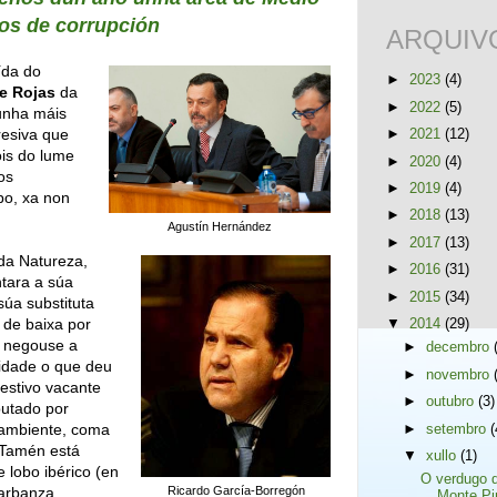
os de corrupción
ARQUIV
ída do
►
2023
(4)
e Rojas
da
►
2022
(5)
unha máis
resiva que
►
2021
(12)
ois do lume
►
2020
(4)
os
►
2019
(4)
po, xa non
►
2018
(13)
Agustín Hernández
►
2017
(13)
da Natureza,
►
2016
(31)
ntara a súa
►
2015
(34)
súa substituta
 de baixa por
▼
2014
(29)
n negouse a
►
decembro
lidade o que deu
►
novembro
 estivo vacante
►
outubro
(3)
putado por
 ambiente, coma
►
setembro
(
. Tamén está
▼
xullo
(1)
 lobo ibérico (en
O verdugo 
Barbanza,
Ricardo García-Borregón
Monte Pi