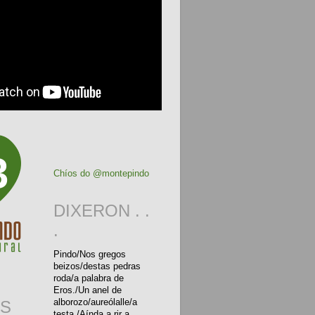
3
Chíos do @montepindo
DIXERON . .
.
Pindo/Nos gregos
beizos/destas pedras
roda/a palabra de
Eros./Un anel de
alborozo/aureólalle/a
S
testa./Aínda a rir a