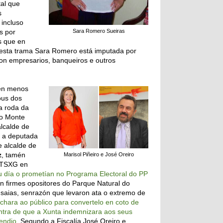
tal que
s
 incluso
s por
Sara Romero Sueiras
s que en
Nesta trama Sara Romero está imputada por
 con empresarios, banqueiros e outros
ñen menos
ous dos
a roda da
do Monte
alcalde de
 a deputada
 alcalde de
z
, tamén
Marisol Piñeiro e José Oreiro
 TSXG en
u día o prometían no Programa Electoral do PP
n firmes opositores do Parque Natural do
 saias, senrazón que levaron ata o extremo de
hara ao público para convertelo en coto de
ntra de que a Xunta indemnizara aos seus
cendio
. Segundo a Fiscalía José Oreiro e