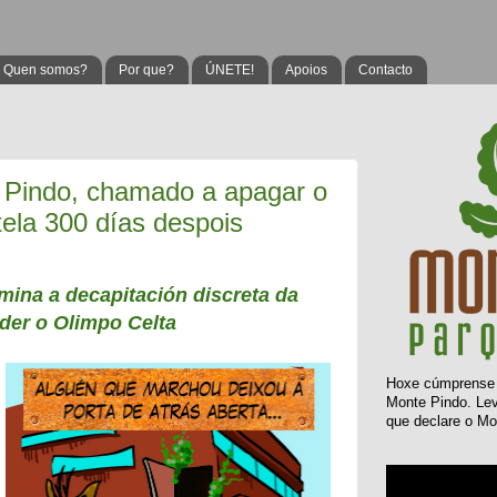
Quen somos?
Por que?
ÚNETE!
Apoios
Contacto
 Pindo, chamado a apagar o
ela 300 días despois
mina a decapitación discreta da
rder o Olimpo Celta
Hoxe
cúmprens
Monte Pindo. L
que declare o Mo