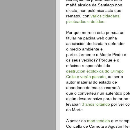
mañá alcalde de Santiago non
electo, nun polémico acto que
rematou con
varios cidadáns
pisoteados e detidos
.
Por que merece esta persoa un
titular na páxina web dunha
asociación dedicada a defender
o medio ambiente e
particularmente o Monte Pindo e
os seus veciños? Porque é o
máximo responsábel da
destrución ecolóxica do Olimpo
Celta o verán pasado
, ao ser o
autor material do estado de
abandono do macizo carnotá
que o converteu nun auténtico pol
algún desaprensivo para botar ao 
levaban
3 anos loitando
por ver co
da Morte.
A pesar da
man tendida
que sempr
Concello de Carnota a Agustín He