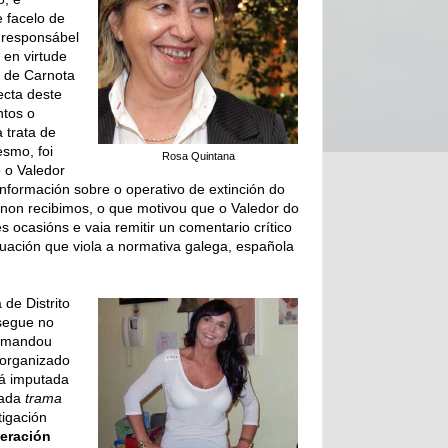
 facelo de
 responsábel
 en virtude
o de Carnota
ecta deste
tos o
 trata de
esmo, foi
Rosa Quintana
 o Valedor
información sobre o operativo de extinción do
 non recibimos, o que motivou que o Valedor do
s ocasións e vaia remitir un comentario crítico
uación que viola a normativa galega, española
de Distrito
egue no
e mandou
 organizado
tá imputada
nada
trama
igación
eración