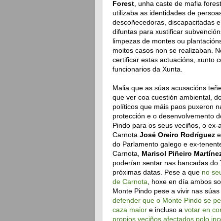
Forest
, unha caste de mafia fores
utilizaba as identidades de persoa
descoñecedoras, discapacitadas e
difuntas para xustificar subvención
limpezas de montes ou plantación
moitos casos non se realizaban. 
certificar estas actuacións, xunto
funcionarios da Xunta.
Malia que as súas acusacións te
que ver coa cuestión ambiental, d
políticos que máis paos puxeron n
protección e o desenvolvemento 
Pindo para os seus veciños, o ex-
Carnota
José Oreiro Rodríguez
e
do Parlamento galego e ex-tenente
Carnota,
Marisol Piñeiro Martíne
poderían sentar nas bancadas do
próximas datas. Pese a que
no se
de Carnota
, hoxe en día ambos so
Monte Pindo pese a vivir nas súas
defender que o Monte Pindo se pec
caza maior
e incluso a
votar en co
propios veciños afectados polo in