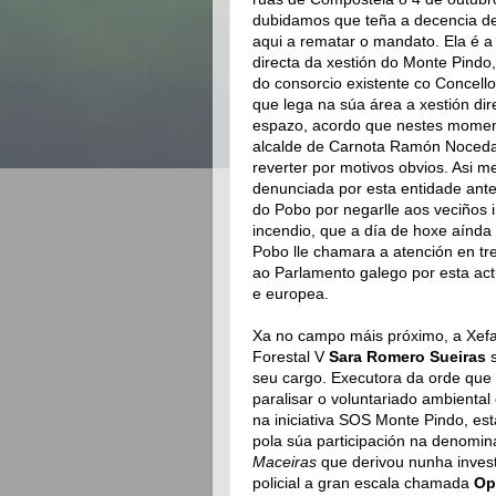
dubidamos que teña a decencia de
aqui a rematar o mandato. Ela é a
directa da xestión do Monte Pindo,
do consorcio existente co Concell
que lega na súa área a xestión dir
espazo, acordo que nestes momen
alcalde de Carnota Ramón Noceda
reverter por motivos obvios. Asi m
denunciada por esta entidade ante
do Pobo por negarlle aos veciños 
incendio, que a día de hoxe aínda
Pobo lle chamara a atención en tre
ao Parlamento galego por esta act
e europea.
Xa no campo máis próximo, a Xefa 
Forestal V
Sara Romero Sueiras
s
seu cargo. Executora da orde qu
paralisar o voluntariado ambiental
na iniciativa SOS Monte Pindo, es
pola súa participación na denomi
Maceiras
que derivou nunha invest
policial a gran escala chamada
Op