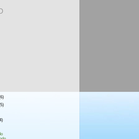
O
(6)
(5)
4)
do
ndo,