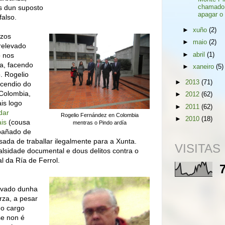
 dun suposto
chamado
apagar o 
falso.
►
xuño
(2)
azos
►
maio
(2)
 relevado
o nos
►
abril
(1)
ña, facendo
►
xaneiro
(5)
. Rogelio
►
2013
(71)
ncendio do
 Colombia,
►
2012
(62)
is logo
►
2011
(62)
 dar
Rogelio Fernández en Colombia
►
2010
(18)
is
(cousa
mentras o Pindo ardía
mpañado de
sada de traballar ilegalmente para a Xunta.
VISITAS
alsidade documental e dous delitos contra o
l da Ría de Ferrol.
levado dunha
rza, a pesar
no cargo
se non é