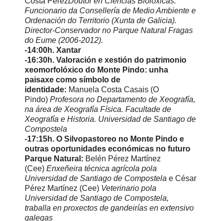
Costa Perez
Doutor en Ciencias Biolóxicas.
Funcionario da Consellería de Medio Ambiente e
Ordenación do Territorio (Xunta de Galicia).
Director-Conservador no Parque Natural Fragas
do Eume (2006-2012).
-14:00h. Xantar
-16:30h. Valoración e xestión do patrimonio
xeomorfolóxico do Monte Pindo: unha
paisaxe como símbolo de
identidade:
Manuela Costa Casais (O
Pindo)
Profesora no Departamento de Xeografía,
na área de Xeografía Física. Facultade de
Xeografía e Historia. Universidad de Santiago de
Compostela
-17:15h. O Silvopastoreo no Monte Pindo e
outras oportunidades económicas no futuro
Parque Natural:
Belén Pérez Martínez
(Cee)
Enxeñeira técnica agrícola pola
Universidad de Santiago de Compostela
e
César
Pérez Martínez (Cee)
Veterinario pola
Universidad de Santiago de Compostela,
traballa en proxectos de gandeirías en extensivo
galegas