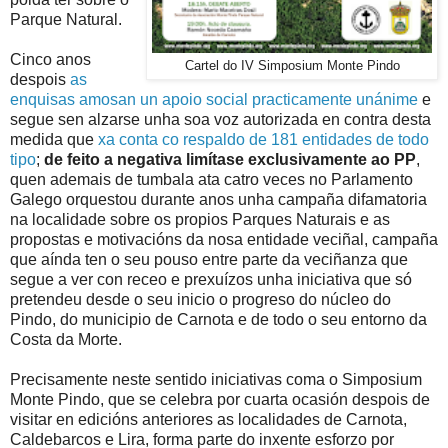
Parque Natural.
Cinco anos
Cartel do IV Simposium Monte Pindo
despois
as
enquisas amosan un apoio social practicamente unánime
e
segue sen alzarse unha soa voz autorizada en contra desta
medida que
xa conta co respaldo de 181 entidades de todo
tipo
;
de feito a negativa limítase exclusivamente ao PP
,
quen ademais de tumbala ata catro veces no Parlamento
Galego orquestou durante anos unha campaña difamatoria
na localidade sobre os propios Parques Naturais e as
propostas e motivacións da nosa entidade veciñal, campaña
que aínda ten o seu pouso entre parte da veciñanza que
segue a ver con receo e prexuízos unha iniciativa que só
pretendeu desde o seu inicio o progreso do núcleo do
Pindo, do municipio de Carnota e de todo o seu entorno da
Costa da Morte.
Precisamente neste sentido iniciativas coma o Simposium
Monte Pindo, que se celebra por cuarta ocasión despois de
visitar en edicións anteriores as localidades de Carnota,
Caldebarcos e Lira, forma parte do inxente esforzo por