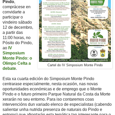
Pindo
,
comprácese en
convidarte a
participar o
vindeiro sábado
12 de decembro,
a partir das
11:00 horas, no
Pósito do Pindo,
ao
IV
Simposium
Monte Pindo: o
Olimpo Celta a
Cartel do IV Simposium Monte Pindo
debate
.
Esta xa cuarta edición do Simposium Monte Pindo
centrarase especialmente, nesta ocasión, nas novas
oportunidades económicas e de emprego que o Monte
Pindo e o futuro primeiro Parque Natural da Costa da Morte
xerarán no seu entorno. Para iso contaremos coas
intervencións dun variado elenco de especialistas (cabendo
salientar unha nutrida presenza de naturais do Pindo e
entorno) que afrontarán esta temática tan interesante para o