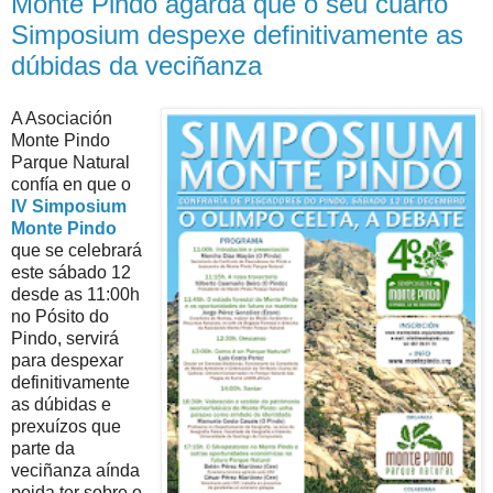
Monte Pindo agarda que o seu cuarto
Simposium despexe definitivamente as
dúbidas da veciñanza
A Asociación
Monte Pindo
Parque Natural
confía en que o
IV Simposium
Monte Pindo
que se celebrará
este sábado 12
desde as 11:00h
no Pósito do
Pindo, servirá
para despexar
definitivamente
as dúbidas e
prexuízos que
parte da
veciñanza aínda
poida ter sobre o