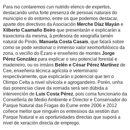
Para iso contaremos cun nutrido elenco de expertos,
destacando unha forte presenza de persoas naturais do
municipio e do entorno, entre os que podemos destacar,
aparte dos directivos da Asociación
Merche Díaz Mayán
e
Xilberto Caamaño Beiro
que presentarán e explicarán a
traxectoria da mesma, á profesora de xeografía tamén
natural do Pindo,
Manuela Costa Casais
, que falará sobre
como se pode xestionar o inmenso valor xeomorfolóxico da
zona, o veciño do Ézaro e enxeñeiro de montes
Jorge
Pérez González
para explicar o seu potencial forestal e
madeireiro, ou os irmáns
Belén e César Pérez Martínez
de
Cee, enxeñeira técnica agrícola e veterninario
respectivamente, que explicarán o potencial que ten o
Olimpo Celta a nivel silvícola e agrogandeiro. Porén, unha
das ponencias clave da xornada será sen dúbida a
intervención de
Luis Costa Pérez
, pois coma funcionario da
Consellería de Medio Ambiente e Director e Conservador do
Parque Natural das Fragas do Eume entre 2006 e 2012
coñece mellor que ninguén os entresixos da xestión dun
Parque Natural e as oportunidades directas que suporá a
nivel de xeración directa de emprego.