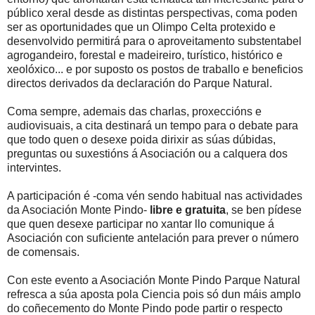
público xeral desde as distintas perspectivas, coma poden
ser as oportunidades que un Olimpo Celta protexido e
desenvolvido permitirá para o aproveitamento substentabel
agrogandeiro, forestal e madeireiro, turístico, histórico e
xeolóxico... e por suposto os postos de traballo e beneficios
directos derivados da declaración do Parque Natural.
Coma sempre, ademais das charlas, proxeccións e
audiovisuais, a cita destinará un tempo para o debate para
que todo quen o desexe poida dirixir as súas dúbidas,
preguntas ou suxestións á Asociación ou a calquera dos
intervintes.
A participación é -coma vén sendo habitual nas actividades
da Asociación Monte Pindo-
libre e gratuita
, se ben pídese
que quen desexe participar no xantar llo comunique á
Asociación con suficiente antelación para prever o número
de comensais.
Con este evento a Asociación Monte Pindo Parque Natural
refresca a súa aposta pola Ciencia pois só dun máis amplo
do coñecemento do Monte Pindo pode partir o respecto