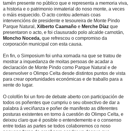
tamén presente no público que e representa a memoria viva,
a historia e o patrimonio inmaterial do noso monte, a veces
o máis esquecido. O acto contou ademais coas
intervencións de presidente e tesoureira de Monte Pindo
Parque Natural,
Xilberto Caamaño
e
Merche Díaz
que
presentaron o acto, e foi clausurado polo alcalde carnotán,
Moncho Noceda,
que refrescou o compromiso da
corporación municipal con esta causa.
En fin, o Simposium foi unha xornada na que se tratou de
mostrar a inquedanza de moitas persoas de acadar a
declaración de Monte Pindo como Parque Natural e de
desenvolver o Olimpo Celta desde distintos puntos de vista
para crear oportunidades económicas e de traballo para a
xente do lugar.
O colofón foi un foro de debate aberto con participación de
todos os poñentes que cumpriu o seu obxectivo de dar a
palabra á veciñanza e poñer de manifesto as diferentes
posturas existentes en torno á cuestión do Olimpo Celta, e
deixou claro que é posible o entendemento e o consenso
entre todas as partes se todos colaboremos co noso