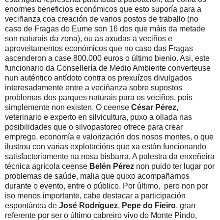
enormes beneficios económicos que esto suporía para a
veciñanza coa creación de varios postos de traballo (no
caso de Fragas do Eume son 16 dos que máis da metade
son naturais da zona), ou as axudas a veciños e
aproveitamentos económicos que no caso das Fragas
ascenderon a case 800.000 euros o último bienio. Asi, este
funcionario da Consellería de Medio Ambiente converteuse
nun auténtico antídoto contra os prexuízos divulgados
interesadamente entre a veciñanza sobre supostos
problemas dos parques naturais para os veciños, pois
simplemente non existen. O ceense
César Pérez
,
veterinario e experto en silvicultura, puxo a ollada nas
posibilidades que o silvopastoreo ofrece para crear
emprego, economía e valorización dos nosos montes, o que
ilustrou con varias explotacións que xa están funcionando
satisfactoriamente na nosa bisbarra. A palestra da enxeñeira
técnica agrícola ceense
Belén Pérez
non puido ter lugar por
problemas de saúde, malia que quixo acompañarnos
durante o evento, entre o público. Por último, pero non por
iso menos importante, cabe destacar a participación
espontánea de
José Rodríguez
,
Pepe do Fieiro
, gran
referente por ser o último cabreiro vivo do Monte Pindo,