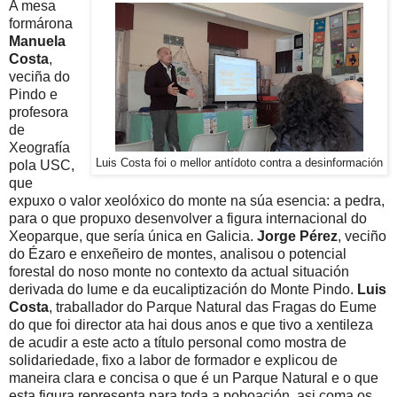
A mesa
formárona
Manuela
Costa
,
veciña do
Pindo e
profesora
de
Xeografía
Luis Costa foi o mellor antídoto contra a desinformación
pola USC,
que
expuxo o valor xeolóxico do monte na súa esencia: a pedra,
para o que propuxo desenvolver a figura internacional do
Xeoparque, que sería única en Galicia.
Jorge Pérez
, veciño
do Ézaro e enxeñeiro de montes, analisou o potencial
forestal do noso monte no contexto da actual situación
derivada do lume e da eucaliptización do Monte Pindo.
Luis
Costa
, traballador do Parque Natural das Fragas do Eume
do que foi director ata hai dous anos e que tivo a xentileza
de acudir a este acto a título personal como mostra de
solidariedade, fixo a labor de formador e explicou de
maneira clara e concisa o que é un Parque Natural e o que
esta figura representa para toda a poboación, asi coma os