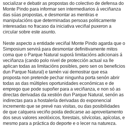
socializar e debatir as propostas do colectivo de defensa do
Monte Pindo para informar sen intermediarios á veciñanza
das súas propostas, e desmontar as mentiras e
manipulacións que determinadas persoas politicamente
interesadas no fracaso da iniciativa veciñal puxeron a
circular sobre este asunto.
Neste aspecto a entidade veciñal Monte Pindo agarda que o
Simposium servirá para desmontar definitivamente mitos
coma que o Parque Natural suporá limitacións adicionais á
veciñanza (cando polo nivel de protección actual xa lle
aplican todas as limitacións posibles, pero sen os beneficios
dun Parque Natural) e tamén vai demostrar que esa
proposta non pretende pechar ningunha porta senón abrir
todas as das múltiples oportunidades económicas e de
emprego que pode supoñer para a veciñanza, e non só as
directas derivadas da xestión dun Parque Natural, senón as
indirectas para a hostalería derivadas do exponencial
incremento que se prevé nas visitas, ou das posibilidades
de que calquera veciño poida dedicarse ao aproveitamento
dos seus valores xeolóxicos, forestais, silvícolas, apícolas, e
mesmo para a práctica do deporte e o lecer na natureza.