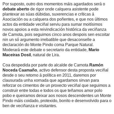
Por suposto, outro dos momentos máis agardados será o
debate aberto
de rigor onde calquera asistente pode
plantexar as súas dúbidas, suxerencias e críticas á
Asociación ou a calquera dos poñentes, e que nos últimos
actos da entidade veciñal serviu para sumar moitísimos
novos apoios a esta reivindicación histórica da veciñanza
de Carnota, pois seguimos cinco anos despois sen escoitar
nin un só argumento irrebatible que desaconselle a
declaración do Monte Pindo coma Parque Natural.
Moderará este debate o secretario da entidade,
Mario
Maceiras Dosil
, natural de Lira.
Coa despedida por parte do alcalde de Carnota
Ramón
Noceda Caamaño
, activo defensor desta proposta veciñal
desde o seu retorno á política en 2011, daremos por
clausurada unha xornada que agardamos sirvan para
reforzar os cimentos de un proxecto veciñal que seguimos a
construir entre todas e todos os que teñamos amor polo
pobo e queiramos deixar aos nosos descendentes un Monte
Pindo máis coidado, protexido, bonito e desenvolvido para o
ben de veciñanza e visitantes.