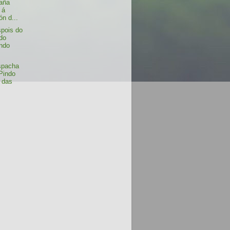
aña
 á
ón d...
spois do
 do
ndo
spacha
Pindo
o das