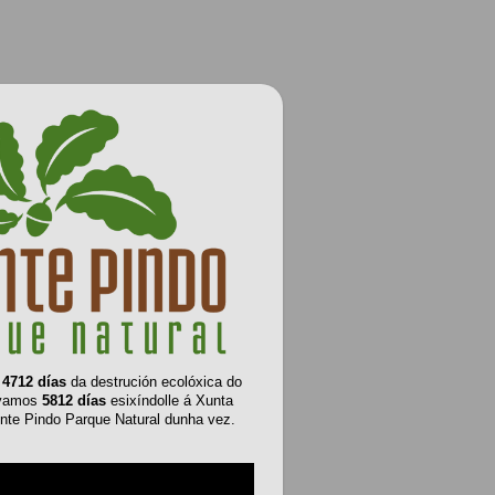
e
4712 días
da destrución ecolóxica do
evamos
5812 días
esixíndolle á Xunta
nte Pindo Parque Natural dunha vez.