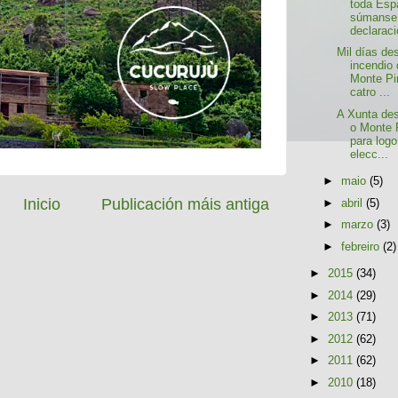
toda Esp
súmanse
declaraci
Mil días de
incendio
Monte Pi
catro ...
A Xunta de
o Monte 
para log
elecc...
►
maio
(5)
Inicio
Publicación máis antiga
►
abril
(5)
►
marzo
(3)
►
febreiro
(2)
►
2015
(34)
►
2014
(29)
►
2013
(71)
►
2012
(62)
►
2011
(62)
►
2010
(18)