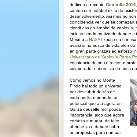
dedicou o recente
Geolodía 2016
contou cun notábel éxito de asiste
desenvolvemento. Asi mesmo non
coincidencia ver que se comezan a
científicos do ámbito da xeoloxí
incluso sendo motivo de debate e 
Mesmo a
NASA
fixouse na curiosa
avanzar na busca de vida alén do 
en gran parte grazas ao esforzo i
Universitario de Xeoloxía Parga P
constancia do seu director, o pro
colaborador e directivo da nosa en
Como vemos no Monte
Pindo hai todo un universo
por descubrir detrás de
cada pedra e penedo, un
potencial que ata agora en
Galiza déuselle moi pouca
importancia, algo que agora
comeza a mudar; de feito,
abriuse xa o debate sobre
as propostas para nomear