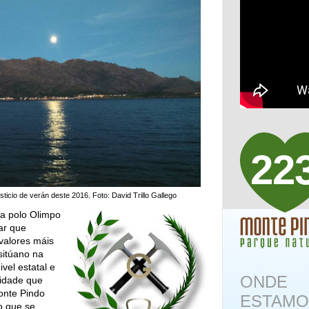
22
ticio de verán deste 2016. Foto: David Trillo Gallego
ía polo Olimpo
ar que
valores máis
sitúano na
vel estatal e
ONDE
lidade que
onte Pindo
ESTAMO
o que se