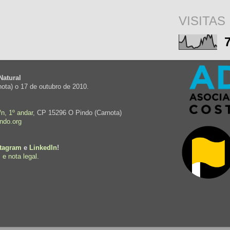
VISITAS
Natural
ota) o 17 de outubro de 2010.
n, 1º andar
, CP 15296 O Pindo (Carnota)
ndo.org
stagram
e
LinkedIn
!
 e nota legal.