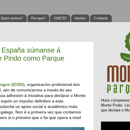
Quen somos?
Por que?
ÚNETE!
Apoios
Contacto
a España súmanse á
te Pindo como Parque
ólogos (ICOG)
, organización profesional dos
l, vén de comunicarnos a través do seu
úa adhesión á iniciativa para declarar o Monte
Hoxe
cúmprens
supón un impulso definitivo a esta
Monte Pindo. L
 subscita un apoio social e académico máis
que declare o Mo
 galego. Non é a primeira vez que contamos
ero si o primeiro que o fai que opera a nivel