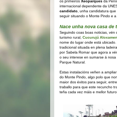
os primeiros
Xeoparques
da Pení
internacional dependente da UN
candidato
, unha candidatura que
seguir situando o Monte Pindo e 
Nace unha nova casa de t
Seguindo coas boas noticias, vén
turismo rural,
Cucurujú Aloxame
nome do lugar onde está ubicado.
tradicional situada en plena ladei
por Sabela Romar que agora a vén
o seu interese en sumarse á nosa 
Parque Natural.
Estas instalacións veñen a amplia
do Monte Pindo, algo polo que non
maior dos éxitos para seguir, entr
traballo para que este recuncho t
teña cada vez máis e mellor futuro