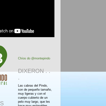
3
Chíos do @montepindo
DIXERON . .
.
Las cabras del Pindo,
son de pequeño tamaño,
muy ligeras y con el
cuerpo cubierto de un
pelo muy largo, que les
S
hace muy estimables