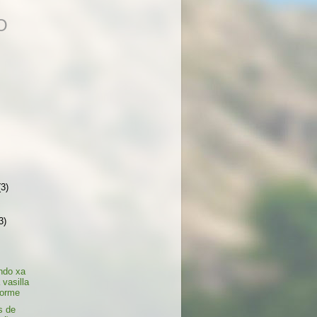
O
(3)
3)
ndo xa
 vasilla
forme
s de