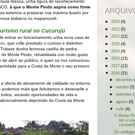
nsula Ibérica, unha figura de recoñecemento
ESCO,
á que o Monte Pindo aspira como firme
ARQUIV
 xa estamos a preparar coa máxima ilusión por
a nosa bisbarra no mapamundi.
►
2023
(4)
►
2022
(5)
urismo rural no Cucurujú
►
2021
(12)
 de entrar en funcionamento unha nova casa de
nto
, que colle prestado o curioso e distintivo
►
2020
(4)
 Trátase dunha fermosa casiña de pedra
►
2019
(4)
ra do Monte Pindo, rehabilitada con moito gusto
►
2018
(13)
 de abrir ao público, e quen xa nos comunicou
entidade para a Costa da Morte o seu primeiro
►
2017
(13)
▼
2016
(31)
►
decembro
r a oferta de aloxamento de calidade no entorno
►
outubro
(2)
 podemos máis que felicitarnos e desexarlle o
e todos, xerando oportunidades de vida e
►
setembro
(
radicionalmente deprimido da Costa da Morte
►
agosto
(4)
.
▼
xuño
(4)
O Monte Pi
ten a súa
campani
Os xeólogo