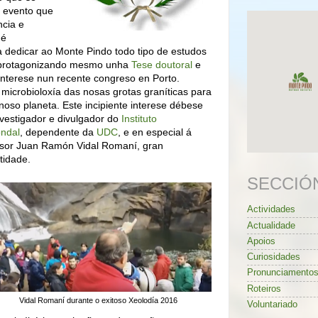
, evento que
ncia e
 é
 dedicar ao Monte Pindo todo tipo de estudos
a, protagonizando mesmo unha
Tese doutoral
e
interese nun recente congreso en Porto.
 microbioloxía das nosas grotas graníticas para
noso planeta. Este incipiente interese débese
nvestigador e divulgador do
Instituto
ondal
, dependente da
UDC
, e en especial á
fesor Juan Ramón Vidal Romaní, gran
tidade.
SECCIÓ
Actividades
Actualidade
Apoios
Curiosidades
Pronunciamento
Roteiros
Vidal Romaní durante o exitoso Xeolodía 2016
Voluntariado