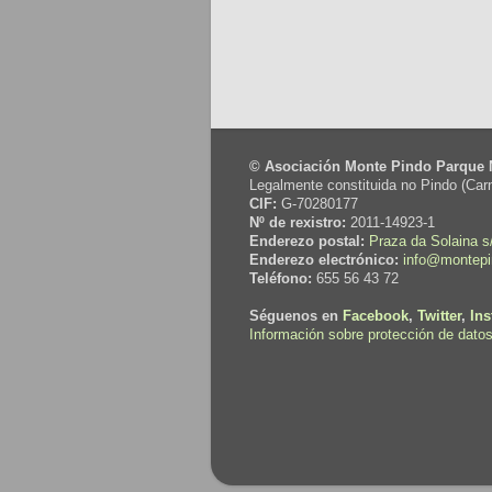
© Asociación Monte Pindo Parque 
Legalmente constituida no Pindo (Carn
CIF:
G-70280177
Nº de rexistro:
2011-14923-1
Enderezo postal:
Praza da Solaina s/
Enderezo electrónico:
info@montepi
Teléfono:
655 56 43 72
Séguenos en
Facebook
,
Twitter
,
In
Información sobre protección de datos