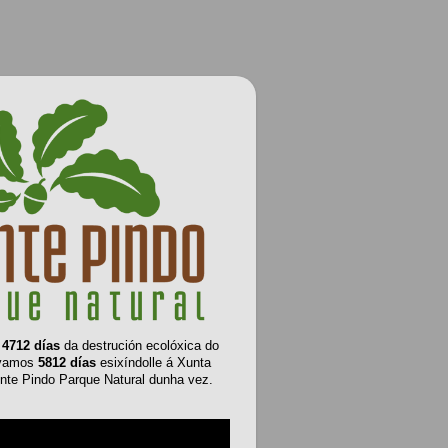
e
4712 días
da destrución ecolóxica do
evamos
5812 días
esixíndolle á Xunta
nte Pindo Parque Natural dunha vez.