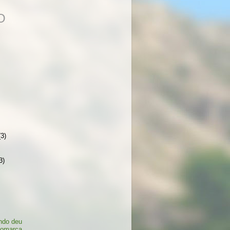
O
(3)
3)
ndo deu
comarca