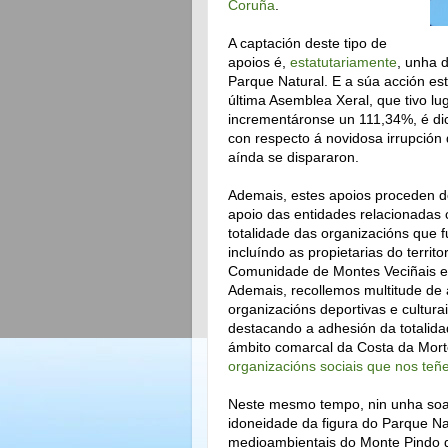
Coruña
.
A captación deste tipo de
apoios é,
estatutariamente
, unha 
Parque Natural. E a súa acción est
última Asemblea Xeral, que tivo l
incrementáronse un 111,34%, é dic
con respecto á novidosa irrupció
aínda se dispararon.
Ademais, estes apoios proceden d
apoio das entidades relacionadas 
totalidade das organizacións que 
incluíndo as propietarias do territ
Comunidade de Montes Veciñais e
Ademais, recollemos multitude de 
organizacións deportivas e cultura
destacando a adhesión da totalida
ámbito comarcal da Costa da Morte
organizacións sociais que nos teñ
Neste mesmo tempo, nin unha soa 
idoneidade da figura do Parque Na
medioambientais do Monte Pindo d