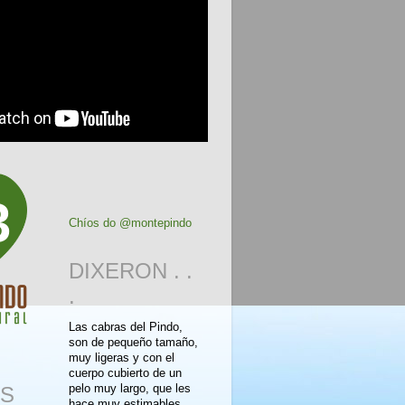
3
Chíos do @montepindo
DIXERON . .
.
Las cabras del Pindo,
son de pequeño tamaño,
muy ligeras y con el
cuerpo cubierto de un
pelo muy largo, que les
S
hace muy estimables