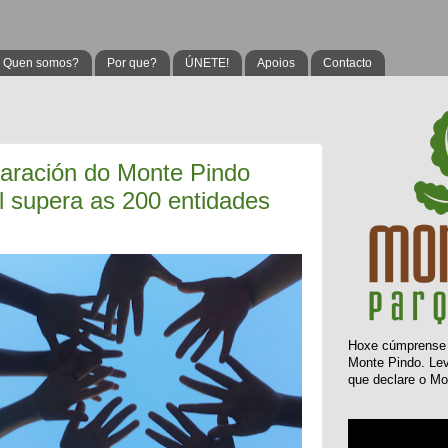
Quen somos?
Por que?
ÚNETE!
Apoios
Contacto
laración do Monte Pindo
 supera as 200 entidades
Hoxe
cúmprens
Monte Pindo. L
que declare o Mo