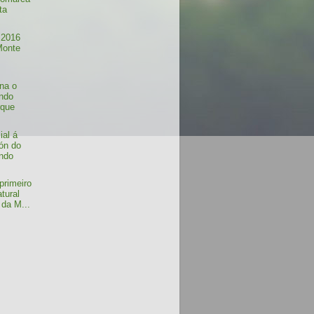
ta
 2016
Monte
na o
ndo
rque
ial á
ión do
ndo
.
 primeiro
tural
 da M...