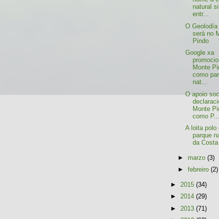
natural si
entr...
O Geolodía
será no 
Pindo
Google xa
promocio
Monte Pi
como pa
nat...
O apoio soc
declarac
Monte Pi
como P..
A loita polo
parque na
da Costa
►
marzo
(3)
►
febreiro
(2)
►
2015
(34)
►
2014
(29)
►
2013
(71)