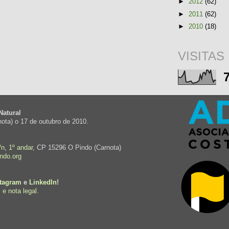
►
2012
(62)
►
2011
(62)
►
2010
(18)
VISITAS
Natural
ota) o 17 de outubro de 2010.
n, 1º andar
, CP 15296 O Pindo (Carnota)
ndo.org
stagram
e
LinkedIn
!
 e nota legal.