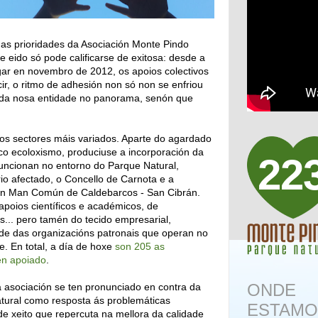
das prioridades da Asociación Monte Pindo
e eido só pode calificarse de exitosa: desde a
ugar en novembro de 2012, os apoios colectivos
ir, o ritmo de adhesión non só non se enfriou
n da nosa entidade no panorama, senón que
os sectores máis variados. Aparte do agardado
co ecoloxismo, produciuse a incorporación da
22
funcionan no entorno do Parque Natural,
orio afectado, o Concello de Carnota e a
n Man Común de Caldebarcos - San Cibrán.
apoios científicos e académicos, de
is... pero tamén do tecido empresarial,
de das organizacións patronais que operan no
. En total, a día de hoxe
son 205 as
en apoiado
.
ONDE
asociación se ten pronunciado en contra da
tural como resposta ás problemáticas
ESTAMO
e xeito que repercuta na mellora da calidade