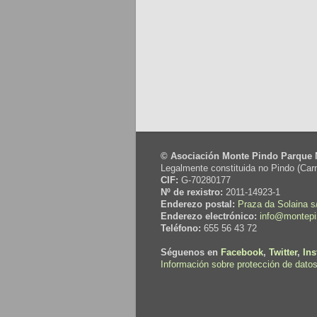
© Asociación Monte Pindo Parque 
Legalmente constituida no Pindo (Carn
CIF:
G-70280177
Nº de rexistro:
2011-14923-1
Enderezo postal:
Praza da Solaina s/
Enderezo electrónico:
info@montepi
Teléfono:
655 56 43 72
Séguenos en
Facebook
,
Twitter
,
In
Información sobre protección de datos