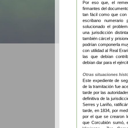
Por eso que, el remed
firmantes del document
tan fácil como que con 
escribano numerario 
solucionado el problem
una jurisdicción distin
también cárcel y prisio
podrían componerla muy b
con utilidad al Real Era
las que debían contri
debían dar para el ejércit
Otras situaciones hist
Este expediente de seg
de la tramitación fue a
tarde por las autoridad
definitiva de la jurisdi
Serres y Lariño, ratifi
tarde, en 1834, por medi
por el que se crearon lo
que Corcubión sumó, e