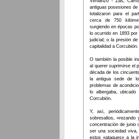
Vimianzo - Zas, Camar
antiguas posesiones de l
totalizaron para el pa
cerca de 750 kilóme
surgiendo en épocas po
lo ocurrido en 1893 por 
judicial; o la presión 
capitalidad a Corcubión.
O también la posible i
al querer suprimirse el p
década de los cincuenta 
la antigua sede de 
problemas de acondicion
lo albergaba, ubicado
Corcubión.
Y, así, periódicament
sobresaltos, «rezando
concentración de junio
ser una sociedad viva,
estos «ataques» a la i