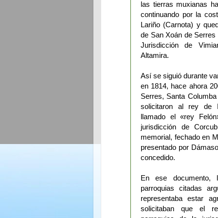
las tierras muxianas h
continuando por la cost
Lariño (Carnota) y qued
de San Xoán de Serres (
Jurisdicción de Vimi
Altamira.
Así se siguió durante var
en 1814, hace ahora 20
Serres, Santa Columba 
solicitaron al rey de
llamado el «rey Felón
jurisdicción de Corcu
memorial, fechado en Ma
presentado por Dámaso 
concedido.
En ese documento, l
parroquias citadas ar
representaba estar a
solicitaban que el r