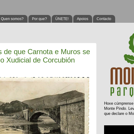
Quen somos?
Por que?
ÚNETE!
Apoios
Contacto
 de que Carnota e Muros se
o Xudicial de Corcubión
Hoxe
cúmprens
Monte Pindo. L
que declare o Mo