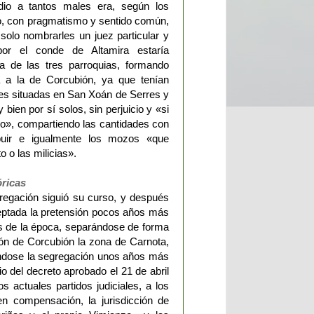
io a tantos males era, según los
o, con pragmatismo y sentido común,
solo nombrarles un juez particular y
por el conde de Altamira estaría
a de las tres parroquias, formando
ta a la de Corcubión, ya que tenían
nes situadas en San Xoán de Serres y
ien por sí solos, sin perjuicio y «si
rio», compartiendo las cantidades con
buir e igualmente los mozos «que
o o las milicias».
óricas
regación siguió su curso, y después
ceptada la pretensión pocos años más
es de la época, separándose de forma
cción de Corcubión la zona de Carnota,
cándose la segregación unos años más
o del decreto aprobado el 21 de abril
s actuales partidos judiciales, a los
n compensación, la jurisdicción de