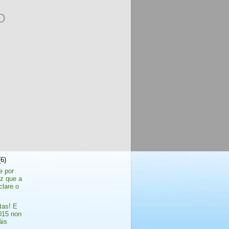
O
(6)
e por
ez que a
clare o
tas! E
015 non
áis