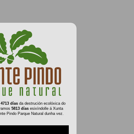
e
4713 días
da destrución ecolóxica do
evamos
5813 días
esixíndolle á Xunta
nte Pindo Parque Natural dunha vez.