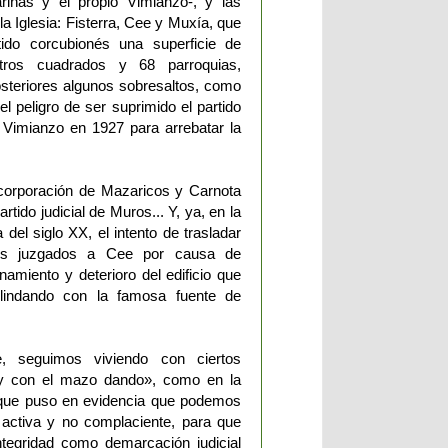
iñas y el propio Vimianzo-, y las
a Iglesia: Fisterra, Cee y Muxía, que
rtido corcubionés una superficie de
tros cuadrados y 68 parroquias,
steriores algunos sobresaltos, como
el peligro de ser suprimido el partido
de Vimianzo en 1927 para arrebatar la
ncorporación de Mazaricos y Carnota
artido judicial de Muros... Y, ya, en la
del siglo XX, el intento de trasladar
los juzgados a Cee por causa de
amiento y deterioro del edificio que
 lindando con la famosa fuente de
e, seguimos viviendo con ciertos
 y con el mazo dando», como en la
 que puso en evidencia que podemos
 activa y no complaciente, para que
ntegridad como demarcación judicial