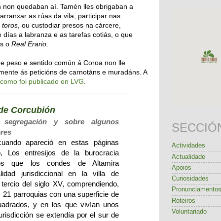
n non quedaban aí. Tamén lles obrigaban a
arranxar as rúas da vila, participar nas
 toros
, ou custodiar presos na cárcere,
días a labranza e as tarefas cotiás, o que
is o
Real Erario
.
de peso e sentido común á Coroa non lle
mente ás peticións de carnotáns e muradáns. A
e como foi publicado en LVG
.
l de Corcubión
 segregación y sobre algunos
SECCIÓ
ores
cuando apareció en estas páginas
Actividades
do, Los entresijos de la burocracia
Actualidade
os que los condes de Altamira
Apoios
lidad jurisdiccional en la villa de
Curiosidades
tercio del siglo XV, comprendiendo,
Pronunciamento
s 21 parroquias con una superficie de
Roteiros
uadrados, y en los que vivían unos
Voluntariado
urisdicción se extendía por el sur de