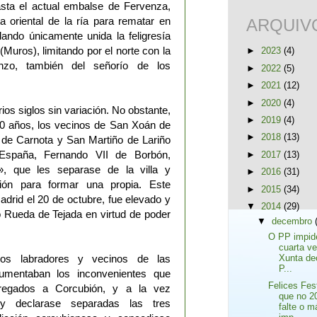
asta el actual embalse de Fervenza,
a oriental de la ría para rematar en
ARQUIV
ando únicamente unida la feligresía
Muros), limitando por el norte con la
►
2023
(4)
anzo, también del señorío de los
►
2022
(5)
►
2021
(12)
►
2020
(4)
ios siglos sin variación. No obstante,
►
2019
(4)
0 años, los vecinos de San Xoán de
►
2018
(13)
de Carnota y San Martiño de Lariño
 España, Fernando VII de Borbón,
►
2017
(13)
», que les separase de la villa y
►
2016
(31)
bión para formar una propia. Este
►
2015
(34)
drid el 20 de octubre, fue elevado y
▼
2014
(29)
Rueda de Tejada en virtud de poder
▼
decembro
O PP impid
cuarta v
os labradores y vecinos de las
Xunta de
P...
gumentaban los inconvenientes que
Felices Fes
gregados a Corcubión, y a la vez
que no 2
ey declarase separadas las tres
falte o m