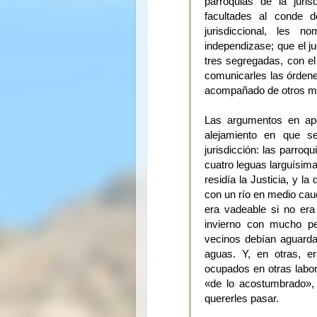
parroquias de la juri
facultades al conde 
jurisdiccional, les n
independizase; que el ju
tres segregadas, con el 
comunicarles las órdene
acompañado de otros m
Las argumentos en apo
alejamiento en que se
jurisdicción: las parroq
cuatro leguas larguísima
residía la Justicia, y l
con un río en medio cau
era vadeable si no er
invierno con mucho pe
vecinos debían aguarda
aguas. Y, en otras, e
ocupados en otras labo
«de lo acostumbrado», 
quererles pasar.