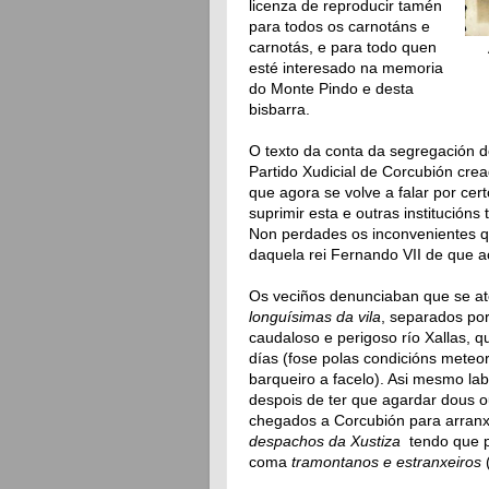
licenza de reproducir tamén
para todos os carnotáns e
carnotás, e para todo quen
esté interesado na memoria
do Monte Pindo e desta
bisbarra.
O texto da conta da segregación d
Partido Xudicial de Corcubión cre
que agora se volve a falar por cer
suprimir esta e outras institucións 
Non perdades os inconvenientes q
daquela rei Fernando VII de que a
Os veciños denunciaban que se at
longuísimas da vila
, separados po
caudaloso e perigoso río Xallas, q
días (fose polas condicións meteo
barqueiro a facelo). Asi mesmo l
despois de ter que agardar dous o
chegados a Corcubión para arranxa
despachos da Xustiza
tendo que p
coma
tramontanos e estranxeiros
(