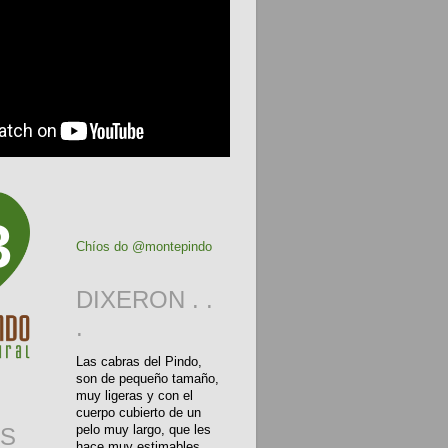
3
Chíos do @montepindo
DIXERON . .
.
Las cabras del Pindo,
son de pequeño tamaño,
muy ligeras y con el
cuerpo cubierto de un
pelo muy largo, que les
S
hace muy estimables