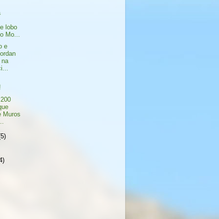
a
e lobo
o Mo...
o e
ordan
 na
i...
!
 200
que
e Muros
..
(5)
4)