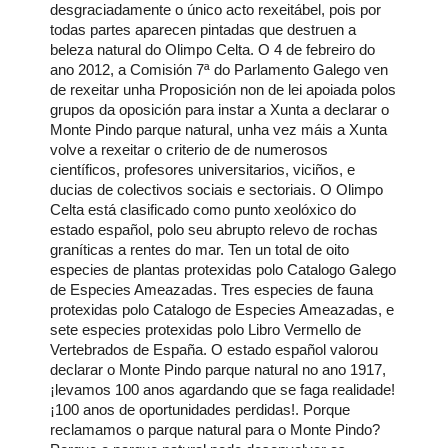
desgraciadamente o único acto rexeitábel, pois por
todas partes aparecen pintadas que destruen a
beleza natural do Olimpo Celta.
O 4 de febreiro do
ano
2012, a
Comisión 7ª do Parlamento Galego ven
de rexeitar unha Proposición non de lei apoiada polos
grupos da oposición para instar a Xunta a declarar o
Monte Pindo parque natural, unha vez máis a Xunta
volve a rexeitar o criterio de de numerosos
científicos, profesores universitarios, viciños, e
ducias de colectivos sociais e sectoriais.
O Olimpo
Celta está clasificado como punto xeolóxico do
estado español, polo seu abrupto relevo de rochas
graníticas a rentes do mar. Ten un total de oito
especies de plantas protexidas polo Catalogo Galego
de Especies Ameazadas. Tres especies de fauna
protexidas polo Catalogo de Especies Ameazadas, e
sete especies protexidas polo Libro Vermello de
Vertebrados de España.
O estado español valorou
declarar o Monte Pindo parque natural no ano 1917,
¡levamos 100 anos agardando que se faga realidade!
¡100 anos de oportunidades perdidas!.
Porque
reclamamos o parque natural para o Monte Pindo?