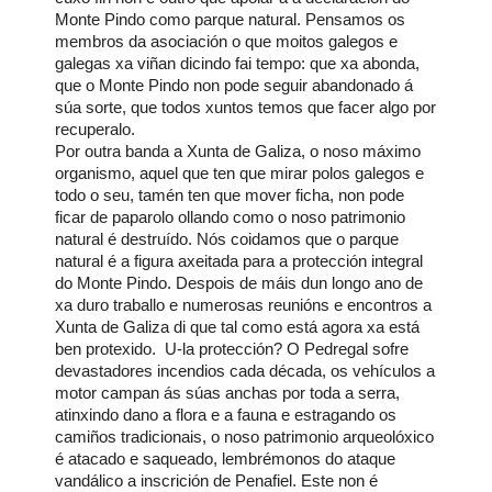
Monte Pindo como parque natural.
Pensamos os
membros da asociación o que moitos galegos e
galegas xa viñan dicindo fai tempo: que xa abonda,
que o Monte Pindo non pode seguir abandonado á
súa sorte, que todos xuntos temos que facer algo por
recuperalo.
Por outra banda a Xunta de Galiza, o noso máximo
organismo, aquel que ten que mirar polos galegos e
todo o seu, tamén ten que mover ficha, non pode
ficar de paparolo ollando como o noso patrimonio
natural é destruído.
Nós coidamos que o parque
natural é a figura axeitada para a protección integral
do Monte Pindo. Despois de máis dun longo ano de
xa duro traballo e numerosas reunións e encontros a
Xunta de Galiza di que tal como está agora xa está
ben protexido.
U-la protección?
O Pedregal sofre
devastadores incendios cada década, os vehículos a
motor campan ás súas anchas por toda a serra,
atinxindo dano a flora e a fauna e estragando os
camiños tradicionais, o noso patrimonio arqueolóxico
é atacado e saqueado, lembrémonos do ataque
vandálico a inscrición de Penafiel.
Este non é