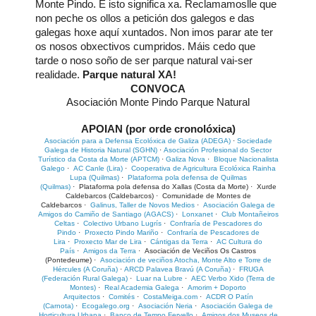
Monte Pindo. E isto significa xa.
Reclamamoslle que
non peche os ollos a petición dos galegos e das
galegas hoxe aquí xuntados.
Non imos parar ate ter
os nosos obxectivos cumpridos.
Máis cedo que
tarde o noso soño de ser parque natural vai-ser
realidade.
Parque natural XA!
CONVOCA
Asociación Monte Pindo Parque Natural
APOIAN (por orde cronolóxica)
Asociación para a Defensa Ecolóxica de Galiza (ADEGA)
·
Sociedade
Galega de Historia Natural (SGHN)
·
Asociación Profesional do Sector
Turístico da Costa da Morte (APTCM)
·
Galiza Nova
·
Bloque Nacionalista
Galego
·
AC Canle (Lira)
·
Cooperativa de Agricultura Ecolóxica Rainha
Lupa (Quilmas)
·
Plataforma pola defensa de Quilmas
(Quilmas)
·
Plataforma pola defensa do Xallas (Costa da Morte)
·
Xurde
Caldebarcos (Caldebarcos)
·
Comunidade de Montes de
Caldebarcos
·
Galinus, Taller de Novos Medios
·
Asociación Galega de
Amigos do Camiño de Santiago (AGACS)
·
Lonxanet
·
Club Montañeiros
Celtas
·
Colectivo Urbano Lugrís
·
Confraría de Pescadores do
Pindo
·
Proxecto Pindo Mariño
·
Confraría de Pescadores de
Lira
·
Proxecto Mar de Lira
·
Cántigas da Terra
·
AC Cultura do
País
·
Amigos da Terra
·
Asociación de Veciños Os Castros
(Pontedeume)
·
Asociación de veciños Atocha, Monte Alto e Torre de
Hércules (A Coruña)
·
ARCD Palavea Bravú (A Coruña)
·
FRUGA
(Federación Rural Galega)
·
Luar na Lubre
·
AEC Verbo Xido (Terra de
Montes)
·
Real Academia Galega
·
Amorim + Doporto
Arquitectos
·
Comités
·
CostaMeiga.com
·
ACDR O Patín
(Carnota)
·
Ecogalego.org
·
Asociación Neria
·
Asociación Galega de
Horticultura Urbana
·
Banco de Tempo Fervello
·
Amigos dos Museos de