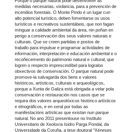
Porque o parque natural pode desenvolver as
medidas necesarias, vixilancia, para a prevención de
incendios forestais. O Monte Pindo é un lugar cun
alto potencial turístico, deben fomentarse os usos
turísticos e recreativos sustentábeis, que non fagan
minguar a calidade ambiental da área, nin poñan en
perigo a conservación dos seus valores naturais e
culturais.
Que se creen partidas e postos de
traballo para impulsar e programar actividades de
información, interpretación e educación ambiental e o
recoñecemento do patrimonio natural e cultural, que
logren o respecto imprescindíbel para logralos
obxectivos de conservación.
O parque natural pode
promove-la salvagarda dos bens e valores
históricos, artísticos, culturais e arqueológicos,
porque a Xunta de Galiza está obrigada a velar pola
conservación e restauración nos casos que se
requira dos valores arqueolóxicos histórico artísticos
e etnográficos, e en xeral por todas as
manifestacións artísticas que existan nun parque
natural.
No ano 2011 presentouse no Instituto
Universitario de Xeoloxía Isidro Parga Pondal, da
Universidade da Coruña, a tese doutoral “Xéneses