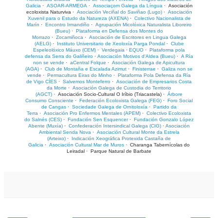
Galicia
·
ASOAR-ARMEGA
·
Associaçom Galega da Língua
·
Asociación
ecoloxista Naturviva
·
Asociación Veciñal do Saviñao (Lugo)
·
Asociación
Xuvenil para o Estudo da Natureza (AXENA)
·
Colectivo Nacionalista de
Marín
·
Encontro Irmandiño
·
Agrupación Micolóxica Naturalista Liboreiro
(Bueu)
·
Plataforma en Defensa dos Montes do
Morrazo
·
Zocamiñoca
·
Asociación de Escritores en Lingua Galega
(AELG)
·
Instituto Universitario de Xeoloxía Parga Pondal
·
Clube
Espeleolóxico Máuxo (CEM)
·
Verdegaia
·
EQUO
·
Plataforma pola
defensa da Serra do Galiñeiro
·
Asociación Motivos d'Aldea (Bueu)
·
A Ría
non se vende
·
aCentral Folque
·
Asociación Galega de Apicultura
(AGA)
·
Club de Montaña e Escalada Azimut
·
Finisterrae
·
Galiza non se
vende
·
Permacultura Eiras do Minho
·
Plataforma Pola Defensa da Ría
de Vigo CÍES
·
Salvemos Monteferro
·
Asociación de Empresarios Costa
da Morte
·
Asociación Galega de Custodia do Territorio
(AGCT)
·
Asociación Socio-Cultural O Iríbio (Triacastela)
·
Árbore
Consumo Consciente
·
Federación Ecoloxista Galega (FEG)
·
Foro Social
de Cangas
·
Sociedade Galega de Ornitoloxía
·
Partido da
Terra
·
Asociación Pro Enfermos Mentales (APEM)
·
Colectivo Ecoloxista
do Salnés (CES)
·
Fundación Sen Esquencer
·
Fundación Gonzalo López
Abente (Muxía)
·
Confederación Intersindical Galega (CIG)
·
Asociación
Ambiental Senda Nova
·
Asociación Cultural Monte da Estrela
(Arteixo)
·
Indicación Xeográfica Protexida Castaña de
Galicia
·
Asociación Cultural Mar de Muros
·
Charanga Tabernícolas do
Leiradal
·
Parque Natural de Barbate