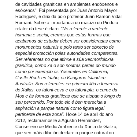
de cavidades graníticas en ambientes endóxenos e
esóxenos”. Foi presentada por Juan Antonio Mayor
Rodríguez, e dirixida polo profesor Juan Ramón Vidal
Romaní. Sobre a importancia do macizo do Pindo o
relator da tese é claro:
“No referente a vertente
humana e social, cremos que estas formas que
acabamos de estudar deben ser consideradas como
monumentos naturais e polo tanto ser obxecto de
especial protección polas autoridades competentes.
Ser referentes no que atinxe a súa xeomorfoloxía
granítica, como xa o son noutras partes do mundo
como por exemplo os Yosemites en California,
Castle Rock en Idaho, ou Kangaroo Island en
Australia. Son referentes en primeira liña a fervenza
do Xallas, os tafoni-cova e os tafoni-pía, o cume da
Moa e ás formas graníticas que se atopan o longo do
seu percorrido. Por todo elo é ben merecida a
aspiración a parque natural como figura legal
pertinente de esta zona”.
Hoxe 14 de abril do ano
2012, reclamámoslle a Agustín Hernández,
Conselleiro de Medio Ambiente da Xunta de Galiza,
que sen máis dilación declare o parque natural do